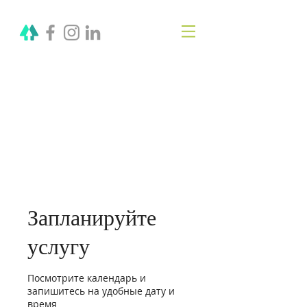
OLGA VITA, NC
Vitality Coach,
Nutrition & Detox
Counselor
,
Biotherapist
Запланируйте
услугу
Посмотрите календарь и
запишитесь на удобные дату и
время