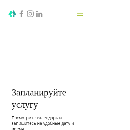
OLGA VITA, NC
Vitality Coach,
Nutrition & Detox
Counselor
,
Biotherapist
Запланируйте
услугу
Посмотрите календарь и
запишитесь на удобные дату и
время