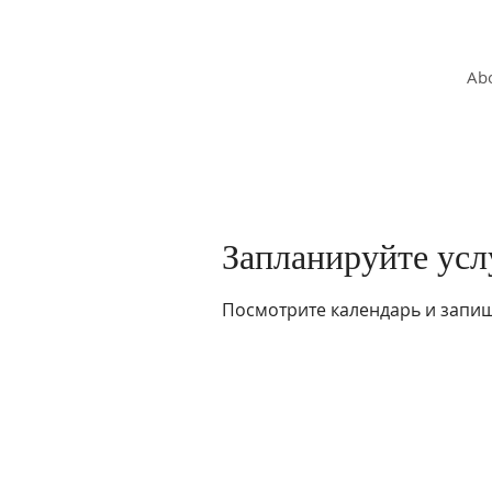
OLGA VITA, NC
Vitality Coach,
Ab
Nutrition & Detox Counselor
,
Biotherapist
Запланируйте усл
Посмотрите календарь и запиш