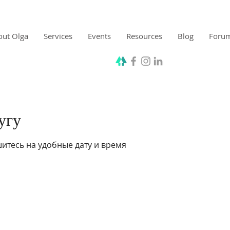
out Olga
Services
Events
Resources
Blog
Foru
угу
итесь на удобные дату и время