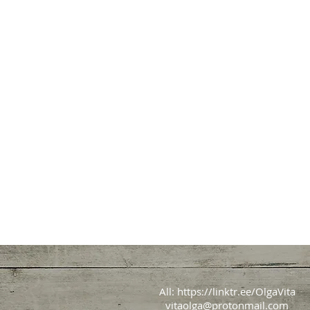
All:
https://linktr.ee/OlgaVita
vitaolga@protonmail.com